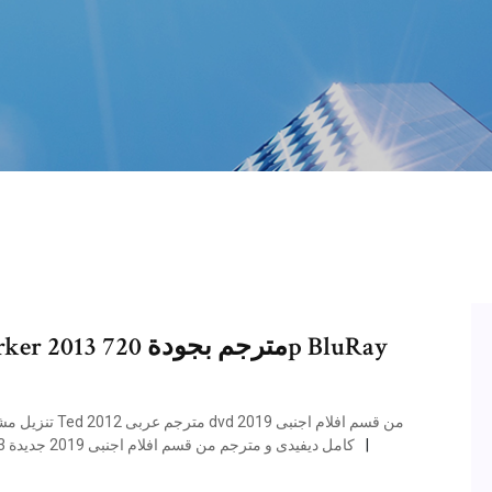
جديدة: تحميل و مشاهدة فيلم الجريمة و الاثارة parker 2013 كامل ديفيدى و مترجم من قسم افلام اجنبى 2019 جديدة