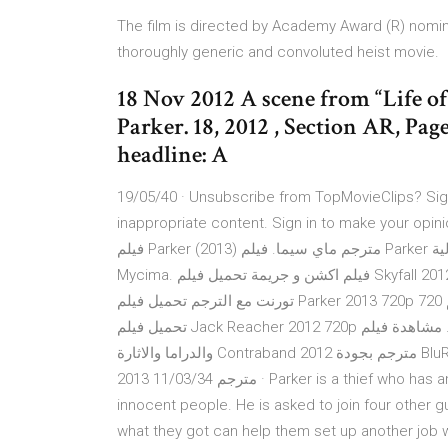
The film is directed by Academy Award (R) nomine
thoroughly generic and convoluted heist movie.
18 Nov 2012 A scene from “Life of 
Parker. 18, 2012 , Section AR, Pag
headline: A
19/05/40 · Unsubscribe from TopMovieClips? Sign in
inappropriate content. Sign in to make your o مشاهدة
فيلم Parker (2013) مترجم ماي سيما. فيلم Parker باركر بجودة عالية Parker كامل Parker مشاهدة Parker تحميل
Mycima. فيلم اكشن و جريمة تحميل فيلم Skyfall 2012 تورنت مع الترجمة. تحميل فلم 720p Pitch Perfect 2012
تورنت مع الترجم تحميل فيلم Parker 2013 720p تورنت مع الترجمة .. تحميل فلم 720p Lincoln 2012 مع الترجمة .
تحميل فيلم Jack Reacher 2012 720p مع الترجمة .. مشاهدة فيلم Contraband 2012 مترجم. مشاهدة فيلم الجريمة
والدراما والاثارة Contraband 2012 مترجم بجودة BluRay مشاهدة مباشرة اون لاين . القسم: افلام مشاهدة فيلم Parker
2013 مترجم 11/03/34 · Parker is a thief who has an unusual code. He doesn't steal from the poor and hurt
innocent people. He is asked to join four other guy
what they got can help them set up another job 