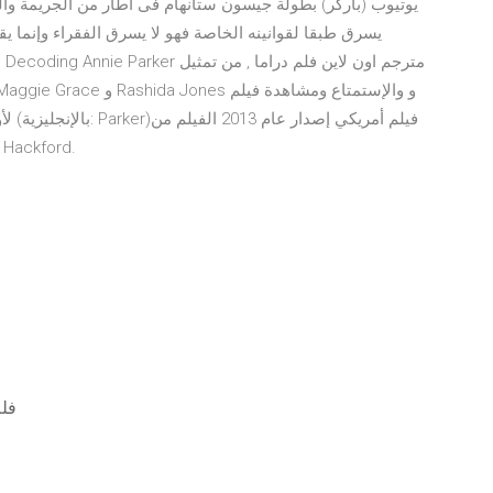
يوتيوب (باركر) بطولة جيسون ستانهام فى اطار من الجريمة وال
بطولة جيسون ستاثام وجينيفر لوبيز ومن
فلم