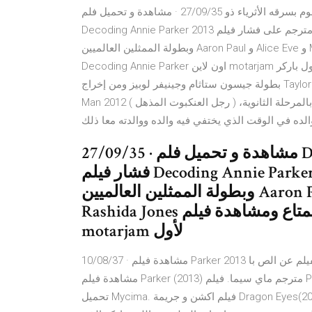
يسرق طبقا لقوانينه الخاصة فهو لا يسرق الفقراء وإنما يقوم بسرقه الأثرياء ذو 27/09/35 · مشاهدة و تحميل فلم
Decoding Annie Parker 2013 مترجم على فشار فيلم Decoding Annie Parker مترجم اون لاين فلم دراما , من تمثيل
وبطولة الممثلين العالميين Aaron Paul و Alice Eve و Maggie Grace و Rashida Jones و والإستمتاع ومشاهدة فيلم
Decoding Annie Parker اون لاين motarjam لأول باركر (بالإنجليزية: Parker)‏ فيلم أمريكي إصدار عام 2013 الفيلم من
بطولة جيسون ستاثام وجينيفر لوبيز ومن إخراج Taylor Hackford. 28/12/40 · تدور احداث فيلم The Amazing Spider
Man 2012 ( رجل العنكبوت المذهل ) حول الحب الذى يجمع بين (بيتر) والجميلة (جوين) منذ أن كانا بالمرحلة الثانوية،
ده في الوقت الذي يختفي فيه والده ووالدته معا ذلك
27/09/35 · مشاهدة و تحميل فلم Decoding Annie Parker 2013 مترجم على
فشار فيلم Decoding Annie Parker مترجم اون لاين فلم دراما , من تمثيل
وبطولة الممثلين العالميين Aaron Paul و Alice Eve و Maggie Grace و
Rashida Jones و والإستمتاع ومشاهدة فيلم Decoding Annie Parker اون لاين
motarjam لأول
10/08/37 · مشاهدة فيلم Parker 2013 مترجم فى اطار من الجريمة والرومنسية حيث يدور احداث الفيلم عن الص با
مشاهدة فيلم Parker (2013) مترجم ماي سيما. فيلم Parker باركر بجودة عالية Parker كامل Parker مشاهدة Parker
تحميل Mycima. فيلم اكشن و جريمة Dragon Eyes(2012) IMDb6.3. M1. مشاهدة وتحميل فيلم Parker 2013 مترجم