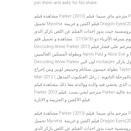
join them and asks for his share.
مشاهدة فيلم Parker (2013) مترجم ماي سيما. فيلم Parker باركر بجودة عالية Parker كامل Parker مشاهدة Parker
تحميل Mycima. فيلم اكشن و جريمة Dragon Eyes(2012) IMDb6.3. M1. مشاهدة وتحميل فيلم Parker 2013 مترجم
رومنسية حيث يدور احداث الفيلم عن اللص باركر الذي
يسرق طبقا لقوانينه الخاصة فهو لا يسرق الفقراء وإنما يقوم بسرقه الأثرياء ذو 27/09/35 · مشاهدة و تحميل فلم
Decoding Annie Parker 2013 مترجم على فشار فيلم Decoding Annie Parker مترجم اون لاين فلم دراما , من تمثيل
وبطولة الممثلين العالميين Aaron Paul و Alice Eve و Maggie Grace و Rashida Jones و والإستمتاع ومشاهدة فيلم
Decoding Annie Parker اون لاين motarjam لأول باركر (بالإنجليزية: Parker)‏ فيلم أمريكي إصدار عام 2013 الفيلم من
بطولة جيسون ستاثام وجينيفر لوبيز ومن إخراج Taylor Hackford. 28/12/40 · تدور احداث فيلم The Amazing Spider
Man 2012 ( رجل العنكبوت المذهل ) حول الحب الذى يجمع بين (بيتر) والجميلة (جوين) منذ أن كانا بالمرحلة الثانوية،
لذي يختفي فيه والده ووالدته معا ذلك مشاهدة فيلم
Parker 2013 مترجم ايجي بست. فيلم Parker باركر بجودة عالية Parker كامل Parker مشاهدة Parker تحميل EgyBest.
فيلم الاكشن و الجريمة و الاثارة
مشاهدة فيلم Parker (2013) مترجم ماي سيما. فيلم Parker باركر بجودة عالية Parker كامل Parker مشاهدة Parker
تحميل Mycima. فيلم اكشن و جريمة Dragon Eyes(2012) IMDb6.3. M1. مشاهدة وتحميل فيلم Parker 2013 مترجم
رومنسية حيث يدور احداث الفيلم عن اللص باركر الذي