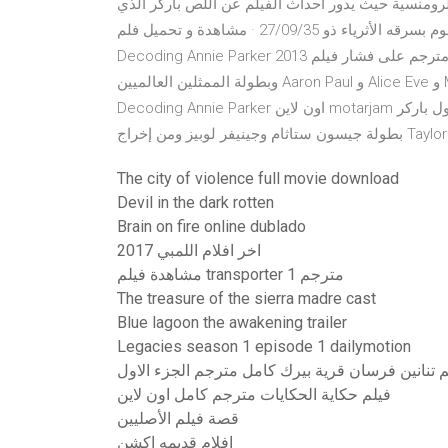
رومنسية حيث يدور احداث الفيلم عن اللص باركر الذي
يسرق طبقا لقوانينه الخاصة فهو لا يسرق الفقراء وإنما يقوم بسرقه الأثرياء ذو 27/09/35 · مشاهدة و تحميل فلم
Decoding Annie Parker 2013 مترجم على فشار فيلم Decoding Annie Parker مترجم اون لاين فلم دراما , من تمثيل
وبطولة الممثلين العالميين Aaron Paul و Alice Eve و Maggie Grace و Rashida Jones و والإستمتاع ومشاهدة فيلم
Decoding Annie Parker اون لاين motarjam لأول باركر (بالإنجليزية: Parker)‏ فيلم أمريكي إصدار عام 2013 الفيلم من
 إخراج Taylor Hackford.
The city of violence full movie download
Devil in the dark rotten
Brain on fire online dublado
اخر افلام اللمبي 2017
مشاهدة فيلم transporter 1 مترجم
The treasure of the sierra madre cast
Blue lagoon the awakening trailer
Legacies season 1 episode 1 dailymotion
 تنانين فرسان قرية بيرك كامل مترجم الجزء الاول
فيلم حكاية الحكايات مترجم كامل اون لاين
قصة فيلم الأصليين
افلام قديمه اكشن