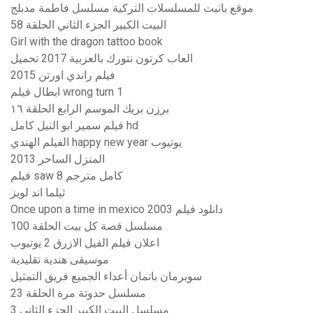
موقع بانيت للمسلسلات التركية مسلسل فاطمة مدبلج
البيت الكبير الجزء الثاني الحلقة 58
Girl with the dragon tattoo book
العاب كرتون نتورك بالعربية 2017 تحميل
فيلم راندي اورتن 2015
ابطال فيلم wrong turn 1
برزن بريك الموسم الرابع الحلقة ١٦
فيلم سمير ابو النيل كامل hd
الفيلم الهندي happy new year يوتيوب
المنزل الساحر 2013
فيلم saw 8 كامل مترجم
ثيلما اند لويز
Once upon a time in mexico 2003 دانلود فیلم
مسلسل قصة كل بيت الحلقة 100
اعلان فيلم الفيل الازرق 2 يوتيوب
موسيقى هندية تقليدية
سوبرمان باتمان أعداء الجميع فريق التمثيل
مسلسل حدوتة مرة الحلقة 23
مسلسل البيت الكبير الجزء الثاني 3