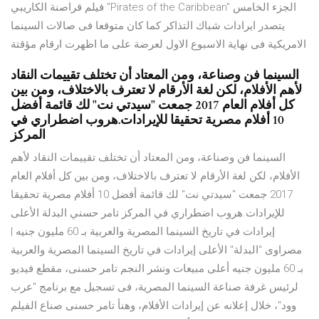
فيلم قراصنة الكاريبي "Pirates of the Caribbean" الجزء الخامس
يتصدر ايرادات شباك التذاكر كما كان متوقعا فى صالات السينما
الامريكية فى نهاية الاسبوع الاول لعرضة على ما اظهرت ارقام مؤقتة
السينما فن وصناعة، ومن المعتاد أن تختلف تقييمات النقاد
لأهم الأفلام، لكن لغة الأرقام لا تعترف بالاختلاف، ومن بين
كل أفلام العام 2017 جمعت "سيدتي نت" لك قائمة أفضل
10 أفلام مصرية تحقيقا للإيرادات.هروب اضطراري في
المركز
السينما فن وصناعة، ومن المعتاد أن تختلف تقييمات النقاد لأهم
الأفلام، لكن لغة الأرقام لا تعترف بالاختلاف، ومن بين كل أفلام العام
2017 جمعت "سيدتي نت" لك قائمة أفضل 10 أفلام مصرية تحقيقا
للإيرادات.هروب اضطراري في المركز تامر حسني البدلة الأعلى
إيرادات في تاريخ السينما المصرية والعربية بـ 60 مليون جنيه |
مصراوى "البدلة" الأعلى إيرادات في تاريخ السينما المصرية والعربية
بـ 60 مليون جنيه أعلى مبيعات ونشر النجم تامر حسنى، مقطع فيديو
لرئيس غرفة صناعة السينما المصرية، فى تسجيل مع برنامج "عرب
وود"، خلال إعلانه عن إيرادات الأفلام، وهنأ تامر حسنى صناع الفيلم