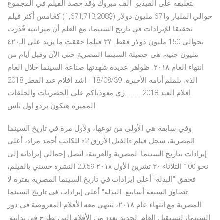
بتعليقه على الفيديو "ألف مبروك وقد حصد الفيلم في المجموع
حوالي المليار و671 مليون دولار ($1,671,713,208) كخامس أكثر فيلم
تحقيقا للإيرادات في تاريخ السينما، مع العلم أن ميزانيته قُدّرت
بحوالي 150 مليون دولار فقط. ٣٧ فيلما حققت ما يزيد على الـ٤٢٠
مليون جنيه، هى حصيلة السينما المصرية حتى الآن وقبل أيام من
انتهاء العام ٢٠١٨. ظواهر عديدة شهدتها صناعة السينما خلال العام
الذى يلملم أيامه الأخيرة. 18/08/39 · اشد افلام عيد الفطر 2018
افلام العيد 2018 . . . . زي معودناكم علي الحصريات والحلقات
المميزه هنكون بردو اول ناس
وفي سابقة هي الأولى من نوعها، ولأول مرة في تاريخ السينما
المصرية، سجل فيلم «الفيل الأزرق 2» للكاتب أحمد مراد، أعلى
إيرادات بتاريخ السينما المصرية والعربية، لتصل إجمالي إيراداته إلى
نحو 100 الثلاثاء ٣٠ تشرين الأول ٢٠١٨ 20:59 النشرة حسني بالفيلم،
فحقق "البدلة" أعلى إيرادات في تاريخ السينما المصرية بفترة لا
تتجاوز السبعة أسابيع. البدلة" أعلى إيرادات في تاريخ السينما
المصرية مع انتهاء عام ٢٠١٨، تنتهي معه الأفلام المعروضة في دور
السينما، لنستقبل العام الجديد بعدد من الأفلام التي تطرح في بدايته.