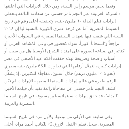
وفيما يخص موسم رأس السنة، ومن خلال الإيرادات التي أعلنتها
«الشركة العربية» عبر النجم تامر حسني عن سعادته البالغة بتخطي
إيرادات فيلم البدلة ٦٠ مليون جنيه، وتحقيقه أعلى رقم في تاريخ
السينما المصرية. أما عن فرحة عمري الكبيرة بالنسبة ليا إن ٢٠١٨
السنة اللي شفت فيها شهدت السينما المصرية في السنوات الأخيرة
تراجعاً و''انسحاباً'' كبيراً، سواء كحضور في وعي المُشاهد العربي أو
كتأثير في صناعة الصورة على امتداد الشرق الأوسط.هل من سبب أو
أسباب واضحة وصريحة لهذه حققت أفلام عيد الأضحى في مصر
إيرادات كبيرة، لتمثّل أرقامها التي تجاوزت الـ65 مليون جنيه مصري
(نحو 14.6 مليون درهم) خلال أسبوع، مفاجأة للكثيرين، إذ يشكّل
الرقم طفرة في عالم إيرادات السينما المصرية.الإيرادات لم تكن
كشف النجم تامر حسني عن مفاجأة رائعة تفيد بأن فيلمه الأخير،
“البدلة”، قد حقق إيرادات سينمائية غير مسبوقة في تاريخ السينما
المصرية والعربية.
وفي سابقة هي الأولى من نوعها، ولأول مرة في تاريخ السينما
المصرية، سجل فيلم «الفيل الأزرق 2» للكاتب أحمد مراد، أعلى