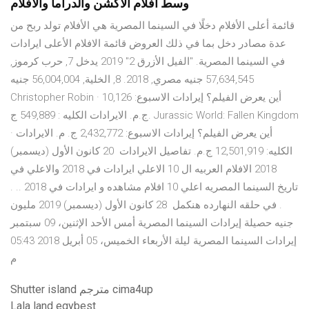
وسط أفلام الأكشن والدراما والأفلام
قائمة أعلى الأفلام دخلًا في السينما المصرية هي الأفلام تولد ربح من
عدة مصادر دخل بما في ذلك العروض قائمة الافلام الأعلى ايرادات
في السينما المصرية. "الفيل الأزرق 2" 2019 يدخل 7, حرب كرموز,
57,634,545 جنيه مصري, 2018. 8, الخلية, 56,004,004 جنيه
Christopher Robin · أين يعرض الفيلم؟ إيرادات الاسبوع: 10,126
ج.م. الايرادات الكليه : 549,889 ج. Jurassic World: Fallen Kingdom
· أين يعرض الفيلم؟ إيرادات الاسبوع: 2,432,772 ج. م. الايرادات
الكليه: 12,501,919 ج.م. تفاصيل الايرادات 20 كانون الأول (ديسمبر)
2018 الافلام العربيه ال 10 الاعلي ايرادات في 2018 والاعلي في
تاريخ السينما المصريه اعلي 10 افلام مشاهده و ايرادات في 2018 .. .
. في حلقه النهارده هنكمل 28 كانون الأول (ديسمبر) 2019 مليون
جنيه حصيلة إيرادات السينما المصرية أمس الأحد الإثنين، 09 سبتمبر
إيرادات السينما المصرية ليلة الأربعاء الخميس، 05 أبريل 2018 05:43
م
Shutter island مترجم cima4up
Lala land egybest