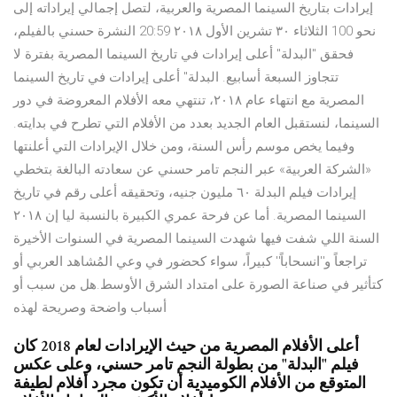
إيرادات بتاريخ السينما المصرية والعربية، لتصل إجمالي إيراداته إلى
نحو 100 الثلاثاء ٣٠ تشرين الأول ٢٠١٨ 20:59 النشرة حسني بالفيلم،
فحقق "البدلة" أعلى إيرادات في تاريخ السينما المصرية بفترة لا
تتجاوز السبعة أسابيع. البدلة" أعلى إيرادات في تاريخ السينما
المصرية مع انتهاء عام ٢٠١٨، تنتهي معه الأفلام المعروضة في دور
السينما، لنستقبل العام الجديد بعدد من الأفلام التي تطرح في بدايته.
وفيما يخص موسم رأس السنة، ومن خلال الإيرادات التي أعلنتها
«الشركة العربية» عبر النجم تامر حسني عن سعادته البالغة بتخطي
إيرادات فيلم البدلة ٦٠ مليون جنيه، وتحقيقه أعلى رقم في تاريخ
السينما المصرية. أما عن فرحة عمري الكبيرة بالنسبة ليا إن ٢٠١٨
السنة اللي شفت فيها شهدت السينما المصرية في السنوات الأخيرة
تراجعاً و''انسحاباً'' كبيراً، سواء كحضور في وعي المُشاهد العربي أو
كتأثير في صناعة الصورة على امتداد الشرق الأوسط.هل من سبب أو
أسباب واضحة وصريحة لهذه
أعلى الأفلام المصرية من حيث الإيرادات لعام 2018 كان
فيلم "البدلة" من بطولة النجم تامر حسني، وعلى عكس
المتوقع من الأفلام الكوميدية أن تكون مجرد أفلام لطيفة