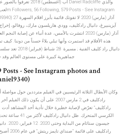
e (@daniel9340) 27
آذار (مارس) 2020 انتشرت بالأمس، عدة أنباء عن إصابة
هذه الأفلام قد استمرت وأنها تبلي بلاءً حسناً من دوننا. كيف 
دانيال راد كليف ال
جماهيرية كبيرة على مستوى العالم وقد جذب الممثل الوسيم دانيال رادكليف بطل سلسلة أفلام
9 Posts - See Instagram photos and
aniel9340)
وكان الأبطال الثلاثة الرئيسيين في الفيلم مترددين حول مواصلة أ
رادكليف في 2 مارس 2007 على أن يكون ذلك
رادكليف" تعرّض لإصابة خطيرة خلال تأدية أحد المشاهد أدت 
الكرسي المتحرك. ظل
جيسون ستا
رادكليف عل