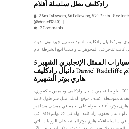
رادكليف بطل سلسلة أفلام
2.5m Followers, 56 Following, 579 Posts - See Ins
(@daniel9340)
2 Comments
هارى بوتر" دانيال رادكليف السيد صمويل جيرشون، حيث
ي كانت تتاجر في المجوهرات وعندما ابلغ الشرطة عام
5 آب (أغسطس) 2018 تعرفوا بالصور على سيارات الممثل الإنجليزي الشهير
دانيال رادكليف Daniel Radcliffe والذي لعب دور البطولة في سلسلة أفلام
هاري بوتر الشهيرة.
قائمة بأبرز أفلام الرعب الكلاسيكي فيلم بريطاني من إنتاج العام 2015 بطولة النجمين دانيال رادكليف وجيمس ماكفوري،
نقدية متوسطة. كشف موقع الديلى ميل سر طول قامة
م هارى بوتر، أثناء حصوله على نجمة في ممشى مشاهير
هوليوود.… 07/08/32 · نبدة بسيطة اولا : دانيال جاكوب رادكليف او دانيال يعقوب راد كليف ولد في 23 يوليو 1989 في
ر في سلسلة افلام هاري بوترالمبنية على الروايات التي
 الجنسية ولا أهتم بشائعة شذوذي يذكر أنه يعرض الآن