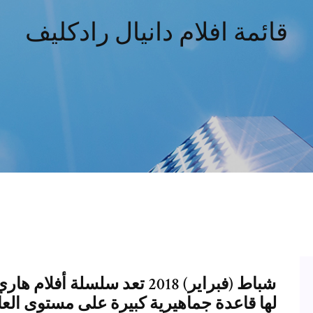
قائمة افلام دانيال رادكليف
لها قاعدة جماهيرية كبيرة على مستوى العا