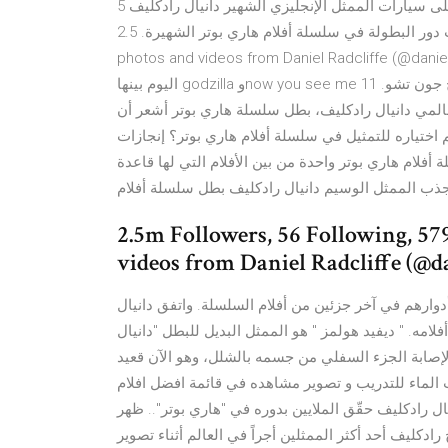
5 آب (أغسطس) 2018 تعرفوا بالصور على سيارات الممثل الإنجليزي الشهير دانيال رادكليف Daniel Radcliffe والذي
لعب دور البطولة في سلسلة أفلام هاري بوتر الشهيرة. 2.5m Followers, 56 Following, 579 Posts - See Instagram
photos and videos from Daniel Radcliff آذار (مارس) 2020 لا تفوتك قائمة بأبرز افلام السهرة
اليوم بينها godzilla وnow you see me آيزينبيرغ، دانيال رادكليف، وودي هاريلسون مارك، روفالو، إخراج جون تشو. 11
 النجم العالمي دانيال رادكليف، بطل سلسلة هاري بوتر أشعر أن
تم اختياره للتمثيل في سلسلة أفلام هاري بوتر؟ إنجازات
فنية ; مسيرة 28 شباط (فبراير) 2018 تعد سلسلة أفلام هاري بوتر واحدة من بين الأفلام التي لها قاعدة
2.5m Followers, 56 Following, 57
videos from Daniel Radcliffe (@d
دوارهم في آخر جزئين من أفلام السلسلة. واتفق دانيال
 الفيلم آخر أفلامه. " ديفيد هولمز " هو الممثل البديل للبطل "دانيال
لإصابة الجزء السفلي من جسمه بالشلل، وهو الآن قعيد
 دانيال رادكليف لأكثر من 41 ساعة تحت الماء للتدريب و تصوير مشاهده في قائمة افضل افلام
ثام من البداية وحتى 2020. 12 فبراير، 2020. دانيال رادكليف حقّق الملايين بدوره في "هاري بوتر".. ظهر
ى قائمة "صنداي تايمز ريتش" في عام 2006 أصبح رادكليف أحد أكثر الممثلين أجراً في العالم أثناء تصوير