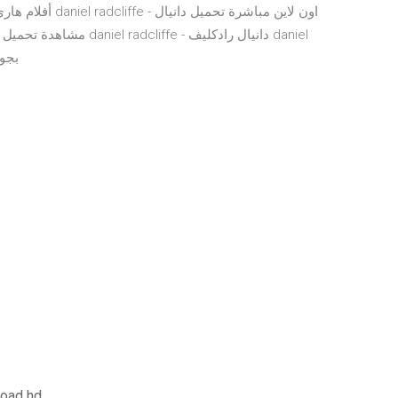
أفلام هاري بوتر 
iffe
load hd