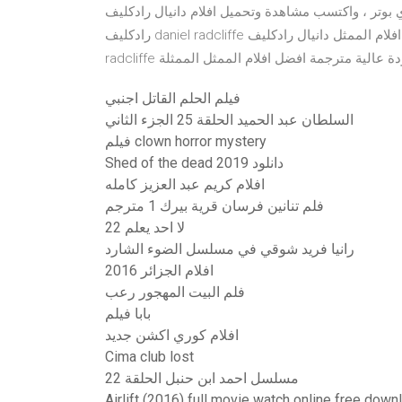
، واكتسب مشاهدة وتحميل افلام دانيال رادكليف daniel radcliffe - اون لاين مباشرة تحميل دانيال
رادكليف daniel radcliffe مشاهدة تحميل افلام الممثل دانيال رادكليف daniel radcliffe - دانيال رادكليف daniel
radcl بجودة عالية مترجمة افضل افلام الممثل الممثلة
فيلم الحلم القاتل اجنبي
السلطان عبد الحميد الحلقة 25 الجزء الثاني
فيلم clown horror mystery
Shed of the dead 2019 دانلود
افلام كريم عبد العزيز كامله
فلم تنانين فرسان قرية بيرك 1 مترجم
لا احد يعلم 22
رانيا فريد شوقي في مسلسل الضوء الشارد
افلام الجزائر 2016
فلم البيت المهجور رعب
بابا فيلم
افلام كوري اكشن جديد
Cima club lost
مسلسل احمد ابن حنبل الحلقة 22
Airlift (2016) full movie watch online free down