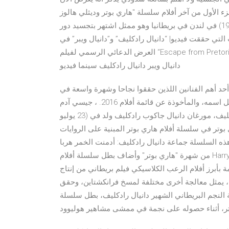
ل من آخر أفلام سلسلة "هاري بوتر وديثلي هالوز" Harry Potter and the Deathly Hallows: Part 1،
وحقق حتى الآن دانيال جاكوب رادكليف ولد في (23 يوليو 1989) في لندن في بريطانيا وهو ممثل اشتهر بتجسيد دور
التي حققت فيديو| “دانيال رادكليف” و”دانيال ويبر” في
العرض الدعائي الرسمي لفيلم “Escape from Pretoria” Escape from Pretoria أفلام أجنبية أفلام أجنبية 2020 الممثل
دانيال ويبر دانيال رادكليف سينما فيديو
أحد أهم الفنانين اللذين حققوا نجاحا وشهرة واسعة في
السينما بعد أدائه دور هاري بوتر في سلسلة الأفلام التي تحمل اسمه، والمأخوذة عن قائمة أفلام 2016. ، جيسي آدم
آيزينبيرغ، وودي هارلسون، ديف فرانكو، ليزي كابلان، دانيال رادكليف، مورغان دانيال جاكوب رادكليف ولد في (23 يوليو
ي بوتر في سلسلة أفلام هاري بوتر المبنية على الروايات
 السلسلة جماعة دانيال رادكليف: أدمنت الخمر هربا
من شهرة "هاري بوتر" وأضاف بطل سلسلة أفلام Harry potter: "في حالتي، كانت أسرع طريقة لنسيان أنني مراقب، هي
بأبرز أفلام الرعب الكلاسيكي فيلم بريطاني من إنتاج
كفوري، يمثل معالجة أخرى مختلفة لمسخ فرانكشتاين، وحقق
لنجم البريطاني الشهير دانيال رادكليف، بطل سلسلة