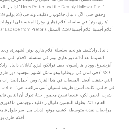
لدانيال الجزء الأو
(هاري بوتر) في سلسلة أفلام (هاري بوتر) المبنية على الروايات 
دانيال رادكليف هو نجم سلسلة أفلام هاري بوتر الشهيرة، ويعد 
1989) في لندن في بريطانيا وهو ممثل اشتهر بتجسيد دور هار
التي حققت أفضل المبيعات في هذا القرن ومن أجمل إصدارات هذه
شرب الخمر. لكن، عندما تصبح مخمورا حقا، تدرك أن الناس قائمة 
العام 2015 بطولة النجمين دانيال رادكليف وجيمس ما
مراجعات نقدية متوسطة. كشف موقع الديلى ميل سر طول قامة ا
أفلام هارى بوتر، أثناء حصوله على نجمة في ممشى مشاهير هوليوود.…