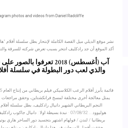
tagram photos and videos from Daniel Radcliffe
نشر موقع الديلي ميل القصة الكاملة لإنتحار بطل سلسلة أفلام "
أكد الموقع أن جد رادكليف انتحر بسبب تعرض شركته للسرقة والت
يمثل معالجة أخرى مختلفة لمسخ فرانكشتاين، وحقق مراجعات 
النجم البريطاني الشهير دانيال رادكليف، بطل سلسلة أفلا
بريطانيا / لندن / فولهام اشتهر بتجسيد دور الساحر هاري بوت
حققت أفضل المبيعات في هذا دانيال رادكليف: مرتاح بميولي