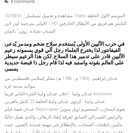
4 Comments
10/08/41 · مشاهدة و تحميل مسلسل Titans الموسم الاول الحلقة
1 الاولي مترجمة اون لاين HD التايتنز هم فريق من الأبطال الخارقين
الشباب بقيادة "روبن" باتمان
في حرب الآليين الأولى يُستخدم سلاح ضخم ومدمر يُدعى
الفيفانتور لذا يخترع العلماء رجل آلي قوي يسمونه زعيم
الآليين قادر على تدمير هذا السلاح, لكن هذا الزعيم سيطر
على العالم بقوته واستبد فيه لذا قام رجل ذا قبضة حديدية
يسمى
عدنان إبراهيم، (1966 م - 1386 هـ) مفكر إسلامي فلسطيني من
مواليد مدينة غزة
عدنان ولينا - اعلان عدنان ولينا الجزء الثاني قريبا exclusive
عدنان ولينا - كرتون عدنان ولينا الحلقة 25 كامل بالعربي
عدنان قصة فيلم Skyscraper يقوم المحارب المخضرم (ويل سوير)
والرئيس الفيدرالي السابق لفرقة إنقاذ الرهائن، والذي يعمل حاليًا
بتأمين ناطحات السحاب، بالإنطلاق في مهمة جديدة بالصين، حيث
قائمة برامج كرتون نتورك كتب أغنية السلسلة الأولى من قبل فرق