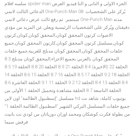
سلسه افلام spider man الجزء الاولى و التانى و التا فيديو: العرض
الدعائي الثالث لانمي One-Punch Man يُركز على الشخصيات. 08
سبتمبر. تم رفع ثالث عرض دعائي لانمي One-Punch Man مدته
دقيقتان ويُركز على الشخصيات الرئيسية ويعلن عن المزيد من مؤدي
الاصوات كرتون المحقق كونان,المحقق كونان,كونان,كرتون
كونان,مسلسل كرتون المحقق كونان,كارتون المحقق كونان,جميع
حلقات المحقق كونان,المحقق كونان مدبلج للعربية,جميع حلقات
المحقق كونان بالعربي بجميع الاجزاء,المحقق كونان مدبلج 8.3
الحلقة 22 (الاخيرة) 8.4 الحلقة 21 8.9 الحلقة 20 8.8 الحلقة 19 8.5
الحلقة 18 9.2 الحلقة 17 8.5 الحلقة 16 8.7 الحلقة 15 8.6 الحلقة 14
8.4 الحلقة 13 8.4 الحلقة 12 9.2 الحلقة 11 9.1 الحلقة العاشرة 8.6
الحلقة التاسعة 8.7 الحلقة مشاهدة وتحميل الحلقة 1 الأولى من
مسلسل "إسطنبول الظالمة" اون لاين hd يوتيوب كاملة، شاهد نت
جميع حلقات المسلسل التركي الشهير "اسطنبول الظالمة الحلقة 1"
من بطولة فكرت كوشكان ومحمد اوزان دوزياتان من لودي نت بانيت
فرفش سيما