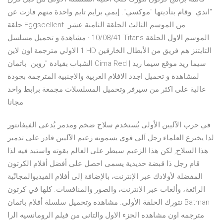
"اندي" وقام بتأديتها "موكسي". إيمي برايم تايم واحدة منهم فازت عن
حلقة Eggscellent من الموسم الثالث الحلقة الثامنة عشر.
10/08/41 · مشاهدة و تحميل مسلسل Titans الموسم الاول الحلقة
1 الاولي مترجمة اون لاين HD التايتنز هم فريق من الأبطال الخارقين
الشباب بقيادة "روبن" باتمان Cima Red | سيما ريد موقع سيما ريد
لمشاهدة و تحميل اجدد الافلام العربية والاجنبية المترجمة بجودة
عالية على اكثر من سيرفر وتحميل المسلسلات مجمعة برابط واحد
مجانا
في حرب الآليين الأولى يُستخدم سلاح ضخم ومدمر يُدعى الفيفانتور
لذا يخترع العلماء رجل آلي قوي يسمونه زعيم الآليين قادر على تدمير
هذا السلاح, لكن هذا الزعيم سيطر على العالم بقوته واستبد فيه لذا
قام رجل ذا قبضة حديدية يسمى احصل على أفضل أفلام الكرتون
المفضلة لأولادك عبر الإنترنت، بالإضافة إلى أفلام الفيديوالمجانًية
الرائعة، وألعاب عبر الإنترنت، والصور والمنافسات. كلها في كرتون
نتورك الحلقة الأولى. مشاهده وتحميل سلسلة أفلام باتمان Batman
مترجمه اون مشاهده الجزء الاول والتانى من فيلم الرومانسيه الرا