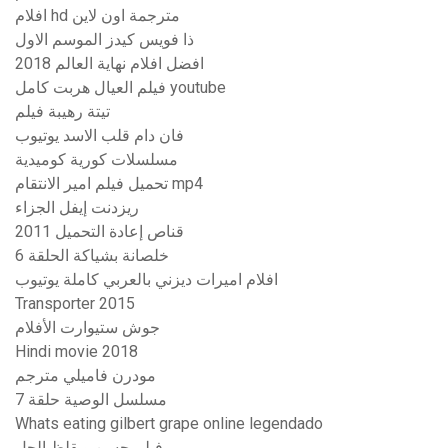
افلام hd مترجمة اون لاين
ذا فويس كيدز الموسم الاول
افضل افلام نهاية العالم 2018
فيلم العيال هربت كامل youtube
تيتة رهيبة فيلم
فان دام قلب الاسد يوتيوب
مسلسلات كورية كوميدية
تحميل فيلم امير الانتقام mp4
ريزدنت إيفل الجزاء
قناص إعادة التحميل 2011
خلصانة بشياكة الحلقة 6
افلام اميرات ديزني بالعربي كاملة يوتيوب
Transporter 2015
جوش ستيوارت الأفلام
Hindi movie 2018
مودرن فاميلي مترجم
مسلسل الوصية حلقة 7
Whats eating gilbert grape online legendado
فيلم حسن وبقلظ الحل