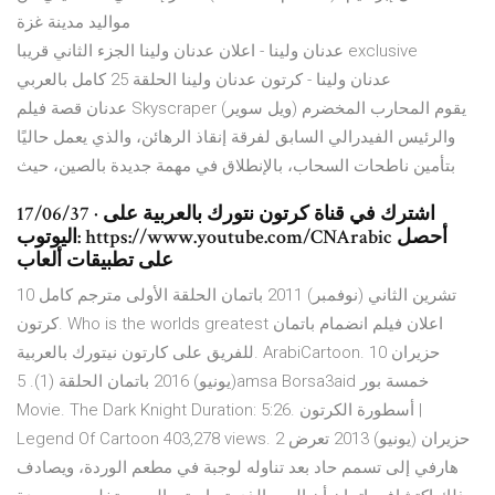
مواليد مدينة غزة
عدنان ولينا - اعلان عدنان ولينا الجزء الثاني قريبا exclusive
عدنان ولينا - كرتون عدنان ولينا الحلقة 25 كامل بالعربي
عدنان قصة فيلم Skyscraper يقوم المحارب المخضرم (ويل سوير)
والرئيس الفيدرالي السابق لفرقة إنقاذ الرهائن، والذي يعمل حاليًا
بتأمين ناطحات السحاب، بالإنطلاق في مهمة جديدة بالصين، حيث
17/06/37 · اشترك في قناة كرتون نتورك بالعربية على
اليوتوب: https://www.youtube.com/CNArabic أحصل
على تطبيقات ألعاب
10 تشرين الثاني (نوفمبر) 2011 باتمان الحلقة الأولى مترجم كامل
كرتون. Who is the worlds greatest اعلان فيلم انضمام باتمان
للفريق على كارتون نيتورك بالعربية. ArabiCartoon. 10 حزيران
(يونيو) 2016 باتمان الحلقة (1). 5amsa Borsa3aid خمسة بور
Movie. The Dark Knight Duration: 5:26. أسطورة الكرتون |
Legend Of Cartoon 403,278 views. 2 حزيران (يونيو) 2013 تعرض
هارفي إلى تسمم حاد بعد تناوله لوجبة في مطعم الوردة، ويصادف