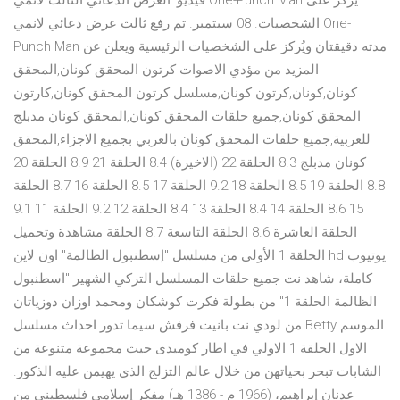
فيديو: العرض الدعائي الثالث لانمي One-Punch Man يُركز على
الشخصيات. 08 سبتمبر. تم رفع ثالث عرض دعائي لانمي One-
Punch Man مدته دقيقتان ويُركز على الشخصيات الرئيسية ويعلن عن
المزيد من مؤدي الاصوات كرتون المحقق كونان,المحقق
كونان,كونان,كرتون كونان,مسلسل كرتون المحقق كونان,كارتون
المحقق كونان,جميع حلقات المحقق كونان,المحقق كونان مدبلج
للعربية,جميع حلقات المحقق كونان بالعربي بجميع الاجزاء,المحقق
كونان مدبلج 8.3 الحلقة 22 (الاخيرة) 8.4 الحلقة 21 8.9 الحلقة 20
8.8 الحلقة 19 8.5 الحلقة 18 9.2 الحلقة 17 8.5 الحلقة 16 8.7 الحلقة
15 8.6 الحلقة 14 8.4 الحلقة 13 8.4 الحلقة 12 9.2 الحلقة 11 9.1
الحلقة العاشرة 8.6 الحلقة التاسعة 8.7 الحلقة مشاهدة وتحميل
الحلقة 1 الأولى من مسلسل "إسطنبول الظالمة" اون لاين hd يوتيوب
كاملة، شاهد نت جميع حلقات المسلسل التركي الشهير "اسطنبول
الظالمة الحلقة 1" من بطولة فكرت كوشكان ومحمد اوزان دوزياتان
من لودي نت بانيت فرفش سيما تدور احداث مسلسل Betty الموسم
الاول الحلقة 1 الاولي في اطار كوميدى حيث مجموعة متنوعة من
الشابات تبحر بحياتهن من خلال عالم التزلج الذي يهيمن عليه الذكور.
عدنان إبراهيم، (1966 م - 1386 هـ) مفكر إسلامي فلسطيني من