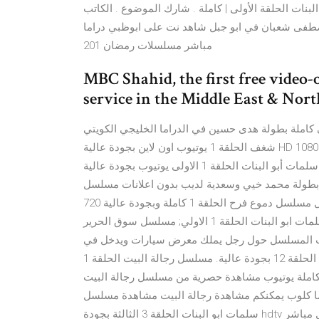
حلقة الأولى | كاملة . شارك الموضوع . الكاتب : hawagroup مشاهدة مسلسل ابو جبل الحلقة 1
 شعبان في ابو جبل شاهد نت على ابوظبي دراما dmc بث
مباشر مسلسلات رمضان 201
MBC Shahid, the first free vide
service in the Middle East & Nor
ت ابو البنات كامل مسلسل شغف الحلقة 1 الاولى كاملة بطولة هدى حسين في الدراما الخليجي الكويتي
شغف الحلقة 1 يوتيوب اون لاين بجودة عالية HD 1080p 720p 480p شاهد نت جميع حلقات شغف بث مباشر
27/08/41 · مشاهدة وتحميل مسلسل سلمات أبو البنات الحلقة 1 الاولى يوتيوب بجودة عالية HD 1080p 720p اون لاين ،
ن تحميل مسلسل سلمات أبو البنات الحلقة 1 كامل بطولة محمد خيي وسعدية لديب بدون اعلانات مسلسل
دموع فرح الحلقة 1 الاولى كاملة مشاهدة وتحميل مسلسل دموع فرح الحلقة 1 كاملة وبجودة عالية 720p و 1080p وعلى
اكثر من سرفر فقط وحصريا على فيديو عرب دراما. مسلسل سلمات ابو البنات الحلقة 1 الاولي; مسلسل سوق الحرير
رة ظهر الحلقة 1 الاولي تدور أحداث المسلسل حول رجل يملك معرض سيارات ويدخل في
صراع دائم مع أحد كبار رجال الأعمال. شاهد مسلسل أبو البنات الحلقة 12 بجودة عالية. مسلسل رجالة البيت الحلقة 1
دي نت بجودة عالية عبر موقعنا فى رجالة البيت الحلقة 1 كاملة يوتيوب مشاهدة حصرية من مسلسل رجالة البيت
الاولى ديلي موشن تابع الان مسلسل رجالة البيت 1 سيما كلوب يمكنكم مشاهدة رجالة البيت مشاهدة مسلسل
سلمات ابو البنات الحلقة 3 الثالثة بجودة hdtv مشاهدة اون لاين الحلقة 3 من مسلسل سلمات ابو البنات وتحميل مباشر