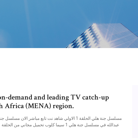
o-on-demand and leading TV catch-up
th Africa (MENA) region.
عبدالله في مسلسل جنة هلي 1 سيما كلوب تحميل مجاني من الحلقة 1 مسلسل جنة هلي كاملة ديلي موشن والذي يتم عرضه في