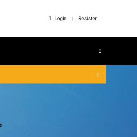
Login
Resister
|
م