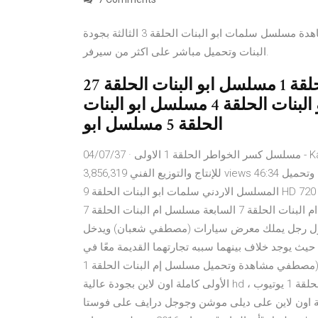
مشاهدة مسلسل سلمات ابو البنات الحلقة 3 الثالثة بجودة hdtv مشاهدة اون لاين الحلقة 3 من مسلسل سلمات ابو
البنات وتحميل مباشر على اكثر من سيرفر.
27 آب (أغسطس) 2019 مسلسل ابو البنات الحلقة 1 مسلسل ابو البنات الحلقة
2 مسلسل ابو البنات الحلقة 3 مسلسل ابو البنات الحلقة 4 مسلسل ابو البنات
الحلقة 5 مسلسل ابو
04/07/37 · مسلسل كسر الخواطر الحلقة 1 الاولى - Kassr El Khawater - Duration: 46:34. Leen Art Production لين
للإنتاج والتوزيع الفني 3,856,319 views 46:34 مسلسل سلمات ابو البنات الحلقة 9 التاسعة كاملة مشاهدة وتحميل
المسلسل الاردني سلمات ابو البنات الحلقة 9 HD كاملة بجودة فائقة 720 p و 1080 p وعلى اكثر من سرفر مشاهدة
وتحميل حصريه على فيديو عرب دراما. 24/12/40 · مسلسل ام البنات الحلقة 7 السابعة مسلسل ام البنات الحلقة 7
 الحلقة 7 29/08/37 · يدور العمل حول رجل يملك معرض سيارات (مصطفي شعبان) ويدخل
حيث يوجد خلاف بينهما سببه تجارتهما القديمة معًا في
المخدرات حتي انفصلا عن بعضهما، وبسب الصراع يصطحب (مصطفي مشاهدة وتحميل مسلسل إم البنات الحلقة 1
الأولى كاملة اون لاين بجودة عالية hd ، شاهد نت مباشرة بدون تحميل المسلسل العربي إم البنات الحلقة 1 يوتيوب
ين على ديلى موشن وجوجل درايف على فوستا tv . كليب مهرجان " أبو البنات " حسين غاندي / من