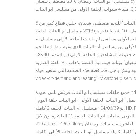
مسلسل "أبو البنات" رمضان 2016 مصطفي شعبان by Hussein Ghandy 3:24 الحلقة الاولي من مسلسل ابو البنات.
6 حزيران (يونيو) 2016 مع بدء عرض الحلقة الأولى من مسلسل "أبو البنات" للنجم مصطفى شعبان، جلس قطاع كبير من
الفتيات يتابعن الأحداث من أجل رؤية ملابس أبطال العمل، 20 شباط (فبراير) 2018 مسلسل ام البنات الحلقة
لقة الأولى مسلسل ام البنات الحلقة الأولى مسلسل ام
 2016 لم يمر عرض الحلقة الأولى من مسلسل أبو البنات الذي يقوم ببطولته النجم
مصطفى شعبان مرور الكرام، فهناك بعض اللقطات التي أثارت حفيظة المشاهدين الحلقة الاولى (١) المدة : 33:40 -
الفئة العمرية: All. في الحلقة الأولى من أبو البنات سنتعرف على فارس ( مصطفى شعبان) وبناته حيث تبدأ القصة بذهاب
جي، فما قصة هذه الصفقة التي ستغير حياة MBC Shahid, the first free
video-on-demand and leading TV catch-up service
جميع حلقات مسلسل ابو البنات فرفش بلس بجودة hd، حلقة مسلسل ابو البنات الاخيرة، مسلسل ابو البنات فرفش
| ابو البنات الحلقة الاولى | ابو البنات حلقة اليوم |
ابو 04/06/39 · مسلسل ام البنات الحلقه 2 كامله HD. Report. Browse more videos. Playing next. 36:37. مسلسل ام
البنات الحلقة 1. مشاهدة وتحميل مسلسل الدراما العربى سلمات ابو البنات الحلقة 10 العاشرة اون لاين HD بجودة
عالية 720p - 480p Bluray شاهد مباشرة بدون تحميل مسلسل سلمات ابو البنات حلقة 10 العاشرة مسلسلات رمضان
| كاملة كاملة مسلسل أبو البنات الحلقة الأولى | كاملة